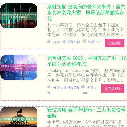
京融实配 被淡忘的张莘夫事件：国共
东北冲突导火索，最后使苏军撤离东
北
九一八事变后，日本全面占领了中国东
北，并且在东北建立起了以军事工业为主
体的重工业体系，东北就此成为日本对中
国继续侵略的重要工业基地。 1945年8月8
分类：股配资平台
查看：87
京融实配
日，“八月....
元宝枫资本 2025，中国养老产业（18
个细分赛道和模式）
- looking for insprations “收集、整理和分享
是一件我们团队持续在做的小事，我们乐
在其中，同时也觉得意义非凡，希望以时
间为伴，让我们彼此....
分类：办理股票配
查看：
元宝枫资本
资
180
安信策略 换手率密码：主力出货信号
全解
换手率指标怎么看？6个区间对应不同操
作，新手也能避坑 炒股的朋友肯定听过换