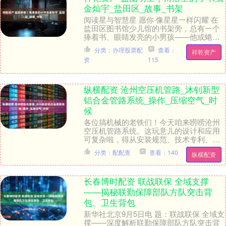
金灿宇_盐田区_故事_书架
阅读星与智慧星 愿你·像星星一样闪耀 在
盐田区图书馆少儿馆的书架旁，总有一个
捧着书、眼睛发亮的小男孩——他或蜷在
角落，或席地而坐，时而托腮沉思，时而
分类：办理股票配
查看：
祥乾资产
笑出声来。这....
资
115
纵横配资 沧州空压机管路_沐钊新型
铝合金管路系统_操作_压缩空气_时
候
各位搞机械的老铁们！今天咱来唠唠沧州
空压机管路系统。这玩意儿的设计和应用
可复杂啦，得从安装规范、技术专利、维
护保养到安全操作各个方面都考虑周全，
分类：配配查
查看：140
纵横配资
就像玩拼图，少一....
长春博时配资 联战联保 全域支撑
——揭秘联勤保障部队方队突击背
包、卫生背包
新华社北京9月5日电 题：联战联保 全域支
撑——深度解析联勤保障部队方队突击背