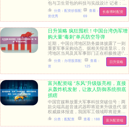
包与卫生背包的科技与实战设计 记者：于
晓泉、刘艺、王阵 9月3日，在庄严的天安
分类：配资炒股配
查看：
长春博时配资
门广....
资优秀
69
日升策略 疯狂囤积！中国台湾伪军增
购大量“毒刺”单兵防空导弹
近期，中国台湾地区防务媒体披露了一则
重要军事采购动态。据相关报道显示，台
湾地区当局及其军事部门正在积极推进\"毒
刺\"单兵防空导弹的库存扩充计划。根据最
分类：办理股票配
查看：
日升策略
新披露的....
资
125
富兴配资端 “东风”升级版亮相，直接
从轰炸机发射，让敌人防御系统彻底
抓瞎
中国官媒释放重大军事科技突破信号：两
款尖端高超音速武器即将迎来升级迭代 据
权威媒体报道，我国军工领域即将迎来重
大突破，东风-17高超音速导弹和鹰击-21
分类：配配查
查看：188
富兴配资端
空射反舰....