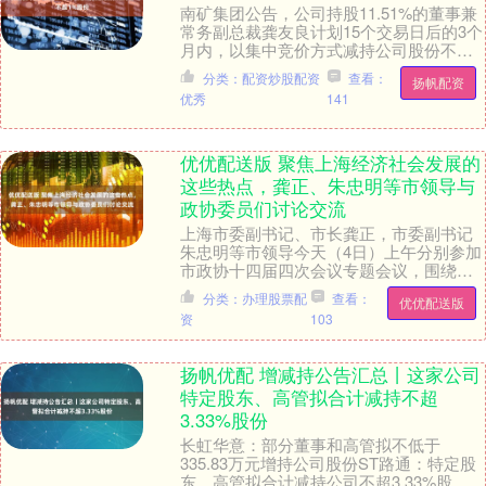
南矿集团公告，公司持股11.51%的董事兼
常务副总裁龚友良计划15个交易日后的3个
月内，以集中竞价方式减持公司股份不超
过201.72万股（占公司总股本的1%）。....
分类：配资炒股配资
查看：
扬帆配资
优秀
141
优优配送版 聚焦上海经济社会发展的
这些热点，龚正、朱忠明等市领导与
政协委员们讨论交流
上海市委副书记、市长龚正，市委副书记
朱忠明等市领导今天（4日）上午分别参加
市政协十四届四次会议专题会议，围绕市
委、市政府重点工作，听取政协委员的意
分类：办理股票配
查看：
优优配送版
见建议，与大家....
资
103
扬帆优配 增减持公告汇总丨这家公司
特定股东、高管拟合计减持不超
3.33%股份
长虹华意：部分董事和高管拟不低于
335.83万元增持公司股份ST路通：特定股
东、高管拟合计减持公司不超3.33%股份