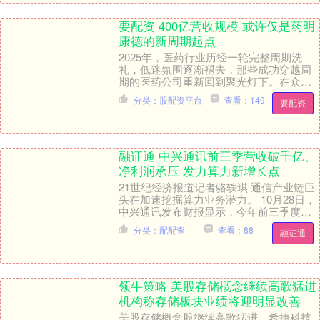
要配资 400亿营收规模 或许仅是药明
康德的新周期起点
2025年，医药行业历经一轮完整周期洗
礼，低迷氛围逐渐褪去，那些成功穿越周
期的医药公司重新回到聚光灯下。在众多
行业中，CXO行业因处于产业链上游，同
分类：股配资平台
查看：149
要配资
时受地缘政治....
融证通 中兴通讯前三季营收破千亿、
净利润承压 发力算力新增长点
21世纪经济报道记者骆轶琪 通信产业链巨
头在加速挖掘算力业务潜力。 10月28日，
中兴通讯发布财报显示，今年前三季度，
公司累计实现营业收入1005.2亿元，同
分类：配配查
查看：88
融证通
比....
领牛策略 美股存储概念继续高歌猛进
机构称存储板块业绩将迎明显改善
美股存储概念股继续高歌猛进，希捷科技