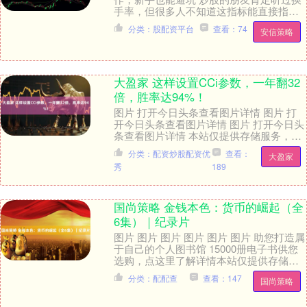
手率，但很多人不知道这指标能直接指导
操作。今天把换手率按数值分成6个区间，
分类：股配资平台
查看：74
安信策略
每个区间该买....
大盈家 这样设置CCi参数，一年翻32
倍，胜率达94%！
图片 打开今日头条查看图片详情 图片 打
开今日头条查看图片详情 图片 打开今日头
条查看图片详情 本站仅提供存储服务，所
有内容均由用户发布，如发现有害或侵权
分类：配资炒股配资优
查看：
大盈家
内容，....
秀
189
国尚策略 金钱本色：货币的崛起（全
6集）｜纪录片
图片 图片 图片 图片 图片 图片 助您打造属
于自己的个人图书馆 15000册电子书供您
选购，点这里了解详情本站仅提供存储服
务，所有内容均由用户发布，如发现有
分类：配配查
查看：147
国尚策略
害....