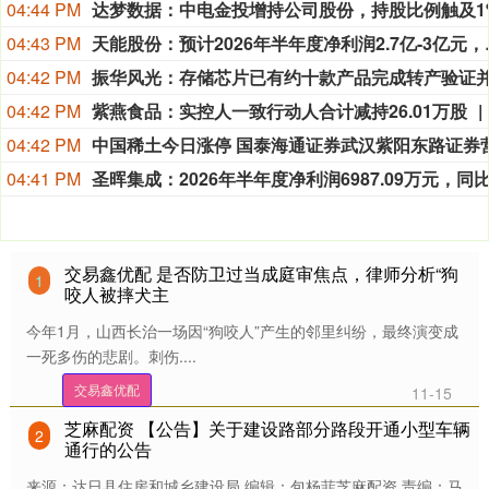
04:44 PM
04:43 PM
天能股份：预计202
04:42 PM
04:42 PM
紫燕食品：实控人一致行动人合计减持26.01万股
04:42 PM
04:41 PM
交易鑫优配 是否防卫过当成庭审焦点，律师分析“狗
1
咬人被摔犬主
今年1月，山西长治一场因“狗咬人”产生的邻里纠纷，最终演变成
一死多伤的悲剧。刺伤....
交易鑫优配
11-15
芝麻配资 【公告】关于建设路部分路段开通小型车辆
2
通行的公告
来源：达日县住房和城乡建设局 编辑：包杨菲芝麻配资 责编：马