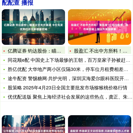
配配查 播报
亿腾证券 钧达股份：瞄准太空光伏赛道 卡位先发优势打开全新增
股盈汇 不出中方所料！美批准1亿对日军售，高市早苗赌上国运为
同花顺e配 中国史上下场最惨的王朝，百万皇家子孙被赶尽杀绝，
胜亿优配 大华地产两小区仅隔30米，停车位月租费相差近3倍？
途牛配资 警惕糖网·共护光明，深圳滨海爱尔眼科医院开展系列公
股策略 2025年4月23日全国主要批发市场猕猴桃价格行情
优优配送版 聚焦上海经济社会发展的这些热点，龚正、朱忠明等市