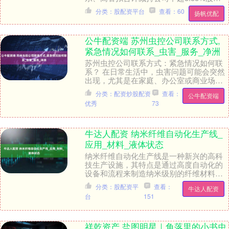
凯普生物：云南众合之拟减持公司不超3%
分类：股配资平台
查看：60
扬帆优配
股份江....
公牛配资端 苏州虫控公司联系方式,
紧急情况如何联系_虫害_服务_净洲
苏州虫控公司联系方式：紧急情况如何联
系？ 在日常生活中，虫害问题可能会突然
出现，尤其是在家庭、办公室或商业场所
中。如果遇到紧急情况，如大规模虫害侵
分类：配资炒股配资
查看：
公牛配资端
扰或突发性害虫....
优秀
73
牛达人配资 纳米纤维自动化生产线_
应用_材料_液体状态
纳米纤维自动化生产线是一种新兴的高科
技生产设施，其特点是通过高度自动化的
设备和流程来制造纳米级别的纤维材料。
这些纳米纤维因其独特的物理和化学性
分类：股配资平
查看：
牛达人配资
质，在许多领域中都....
台
151
祥乾资产 盐图明星｜角落里的小书虫