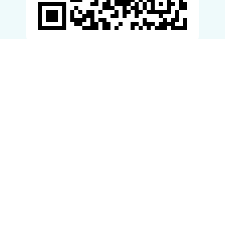
滚动资讯
交易鑫优配 是否防卫过当成庭审焦点，律师分析“狗咬人被摔犬
主遭反杀”
股配资平台
11-15
今年1月，山西长治一场因“狗咬人”产生的邻里纠纷，最终演变成一死
多伤的悲剧。刺伤犬主致其身亡的申某良因涉嫌故意伤害被公诉
芝麻配资 【公告】关于建设路部分路段开通小型车辆通行的公告
配配查
09-21
来源：达日县住房和城乡建设局 编辑：包杨菲芝麻配资 责编：马超强
审核：吉 俊 投稿信箱：drnews2021@163.