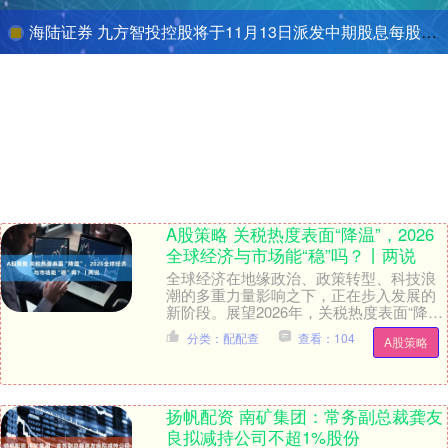
海陆证券 九方智投控股将于11月13日派发中期股息每股0.51港元
A股策略 关税热度表面“降温”，2026
全球经济与市场能“稳”吗？丨两说
全球经济在地缘政治、政策转型、科技浪
潮的多重力量影响之下，正在步入发展的
新阶段。展望2026年，关税热度表面“降
温”，世界经济能否带来平....
分类：配配查
查看：104
A股策略
扬帆配资 南矿集团：常务副总裁龚友
良拟减持公司不超1%股份