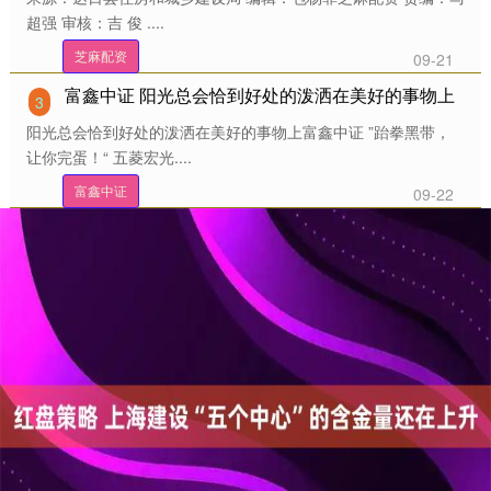
超强 审核：吉 俊 ....
芝麻配资
09-21
富鑫中证 阳光总会恰到好处的泼洒在美好的事物上
3
阳光总会恰到好处的泼洒在美好的事物上富鑫中证 ”跆拳黑带，
让你完蛋！“ 五菱宏光....
富鑫中证
09-22