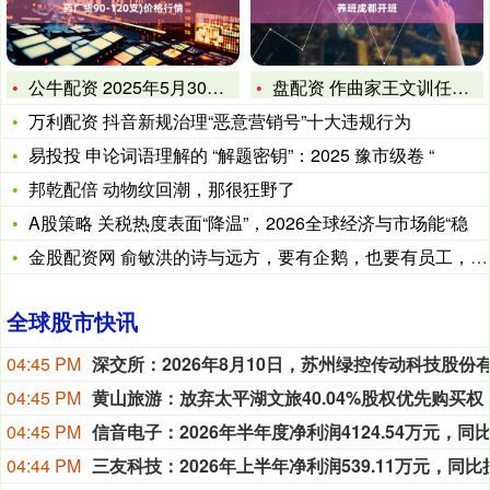
公牛配资 2025年5月30日全国主要批发市场当归(药厂货9
盘配资 作曲家王文训任导师 川剧音乐创作人才培养班成都开班
万利配资 抖音新规治理“恶意营销号”十大违规行为
易投投 申论词语理解的 “解题密钥”：2025 豫市级卷 “
邦乾配倍 动物纹回潮，那很狂野了
A股策略 关税热度表面“降温”，2026全球经济与市场能“稳
金股配资网 俞敏洪的诗与远方，要有企鹅，也要有员工，南极“鸡
全球股市快讯
04:45 PM
04:45 PM
黄山旅游：放弃太平湖文旅40.04%股权优先购买权
04:45 PM
04:44 PM